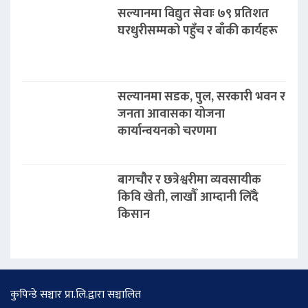
सल्यानमा विद्युत सेवाः ७९ प्रतिशत
घरधुरीसम्मको पहुँच र बाँकी कार्यहरू
सल्यानमा सडक, पुल, सरकारी भवन र
जनता आवासका योजना
कार्यान्वयनको चरणमा
बागचौर र छत्रेश्वरीमा व्यवसायीक
किवि खेती, लाखौँ आम्दानी लिँदै
किसान
कुपिन्डे सञ्चार प्रा.लि.द्वारा सञ्चालित