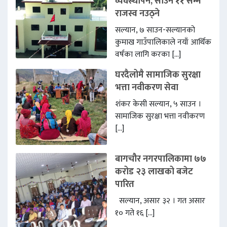
गुणस्तरीय शिक्षा पहुँचमा योगदान
व्यवस्थापन, साउन ११ सम्म
राजस्व नउठ्ने
8:40 PM
सल्यान, ७ साउन-सल्यानको
देशकै प्रमुख बजारहरुमध्ये कपुरकोट
कुमाख गाउँपालिकाले नयाँ आर्थिक
तरकारी बजारमा यस्तो छ मंगलबारको
वर्षका लागि करका […]
मूल्य
घरदैलोमै सामाजिक सुरक्षा
4:50 PM
भत्ता नवीकरण सेवा
पर्याप्त वर्षा नहुँदा खडेरीको चपेटामा
शंकर केसी सल्यान, ५ साउन ।
पश्चिम सल्यान
सामाजिक सुरक्षा भत्ता नवीकरण
1:53 PM
[…]
जयतपानी स्थित सडकको नालिमा मृत
बागचौर नगरपालिकामा ७७
फेला परेकी बृद्धाको पहिचान खुल्यो
करोड २३ लाखको बजेट
7:57 PM
पारित
सल्यान, असार ३२ । गत असार
कपुरकोटमा सडकबाट खस्यो अटो, पाँच
१० गते १६ […]
जना घाइते