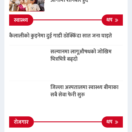
आगामी शनिबार हुँदै
थप
स्वास्थ्य
कैलालीको कुइनेमा दुई गाडी ठोक्किँदा सात जना घाइते
सल्यानमा लागूऔषधको जोखिम
भित्रभित्रै बढ्दो
जिल्ला अस्पतालमा स्वास्थ्य बीमाका
सबै सेवा फेरी सुरु
थप
रोजगार