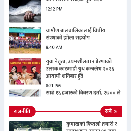
12:12 PM
ग्रामीण बालबालिकालाई वित्तीय
संस्थाको झोला सहयोग
8:40 AM
युवा नेतृत्व, उद्यमशीलता र प्रेरणाको
उत्सवः काठमाडौं युथ कन्क्लेभ २०२६
आगामी शनिबार हुँदै
8:21 PM
साढे १६ हजारको विवरण दर्ता, २७०० ले
मात्र कार्ड
12:31 PM
सबै
राजनीति
नयाँ बिद्यालय भवन: ग्रामीण क्षेत्रको
कुमाखको फितलो तयारी र