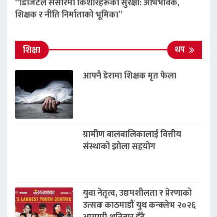
“डिजिटल संसारमा किशोरहरूको सुरक्षा: अभिभावक,
शिक्षक र नीति निर्माताको भूमिका”
थप
शिक्षा
आफ्नै डेरामा शिक्षक मृत फेला
ग्रामीण बालबालिकालाई वित्तीय
संस्थाको झोला सहयोग
युवा नेतृत्व, उद्यमशीलता र प्रेरणाको
उत्सवः काठमाडौं युथ कन्क्लेभ २०२६