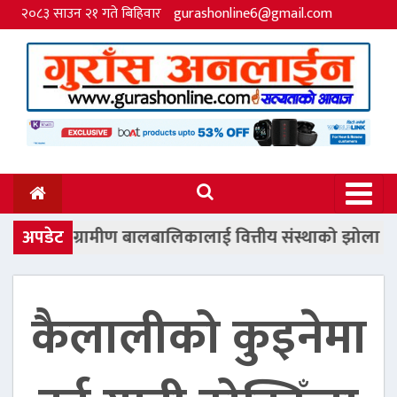
२०८३ साउन २१ गते बिहिवार
gurashonline6@gmail.com
रामीण बालबालिकालाई वित्तीय संस्थाको झोला सहयोग
अपडेट
कैलालीको कुइनेमा