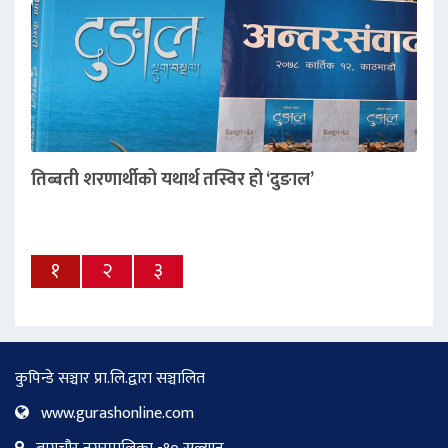
तिब्बती शरणार्थीको यथार्थ तस्विर हो ‘दुङाल’
१
२
३
कुपिन्डे सञ्चार प्रा.लि.द्वारा सञ्चालित
www.gurashonline.com