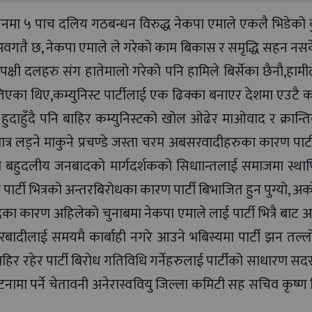
ाचनमा ५ पाच दलिय गठबन्धन विरुद्ध नेकपा एमाले एकलै भिडेको 
वगतै छ, नेकपा एमाले ले गरेको काम बिकास र समृद्धि सहन नसके
िपक्षी दलहरु संग हातेमालो गरेको पनि हामिले बिर्सेका छैनौ,हामी
्तिएका थिए,कम्युनिस्ट पार्टीलाई एक ढिक्का बनाएर देशमा एउटै कम
ा हुदाहुँदै पनि बाहिर कम्युनिस्टको खोल ओढेर माओवाद र क्रान्त
मात्र लड्ने माकुने प्रचण्डे जस्ता चरम अबसरवादीहरुका कारण पार्ट
को बहुदलीय जनबादको मार्गदर्शकको सिधाान्तलाई समाजमा स्थाप
ि पार्टी भित्रको अन्तरबिरोधका कारण पार्टी बिभाजित हुन पुग्यो, अर
 कारण अहिलेको चुनाबमा नेकपा एमाले लाई पार्टी भित्रै बाट अ
रबादीलाई समयमै कार्बाही नगरे आउने भबिस्यमा पार्टी झन तल्ल
 बाहिर रहेर पार्टी बिरोध गतिविधि गर्नेहरुलाई पार्टीको साधारण सद
ुर्घटनामा पर्ने चेतावनी अनेरास्ववियु जिल्ला कमिटी सह सचिव कृष्ण 