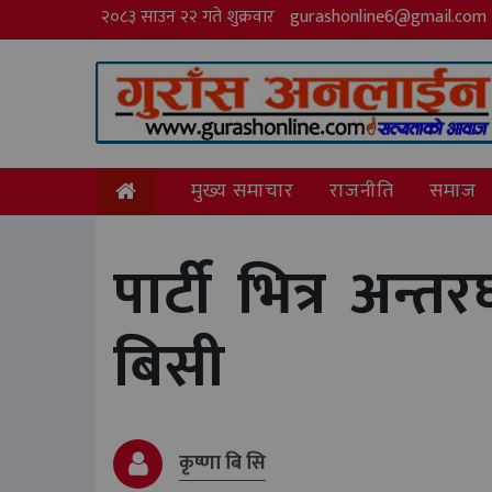
२०८३ साउन २२ गते शुक्रवार
gurashonline6@gmail.com
मुख्य समाचार
राजनीति
समाज
पार्टी भित्र अन्त
बिसी
कृष्णा बि सि