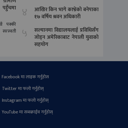
ग्रामीण
ा पहुँचमा
४
आखिर किन भागे काभ्रेको बनेपाका
१७ वर्षिय श्रवन अधिकारी
ाँ पक्की
५
सल्यानमा विद्यालयलाई प्रविधिसँग
ो सरस्वती
जोड्न अमेरिकाबाट नेपाली युवाको
सहयोग
Facebook मा लाइक गर्नुहोस
Twitter मा फलो गर्नुहोस्
Instagram मा फलो गर्नुहोस्
YouTube मा सब्स्क्राईव गर्नुहोस्