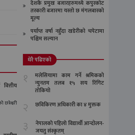
देशकै प्रमुख बजारहरुमध्ये कपुरकोट
तरकारी बजारमा यस्तो छ मंगलबारको
मूल्य
पर्याप्त वर्षा नहुँदा खडेरीको चपेटामा
पश्चिम सल्यान
धेरै पढिएको
१
मलेसियामा काम गर्ने श्रमिकको
न्युनतम तलब १५ सय रिंगिट
 वित्तीय
तोकियो
२
छत्रेश्वरी
छविकिरण अधिकारी का ४ मुक्तक
३
नेपालकाे पहिलाे विद्यार्थी आन्दोलन-
जयतु संस्कृतम्‌