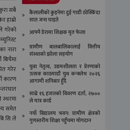
कुरा सबै
कैलालीको कुइनेमा दुई गाडी ठोक्किँदा
र हाम्रो
सात जना घाइते
ले गरेको
आफ्नै डेरामा शिक्षक मृत फेला
्युनिस्ट
ग्रामीण बालबालिकालाई वित्तीय
िका नारा
संस्थाको झोला सहयोग
ी बिचैमा
युवा नेतृत्व, उद्यमशीलता र प्रेरणाको
ित गरेर
उत्सवः काठमाडौं युथ कन्क्लेभ २०२६
्को कारण
आगामी शनिबार हुँदै
न्तरघात
साढे १६ हजारको विवरण दर्ता, २७००
ो स्थरमा
ले मात्र कार्ड
स्य समेत
नयाँ बिद्यालय भवन: ग्रामीण क्षेत्रको
बि सि ले
गुणस्तरीय शिक्षा पहुँचमा योगदान