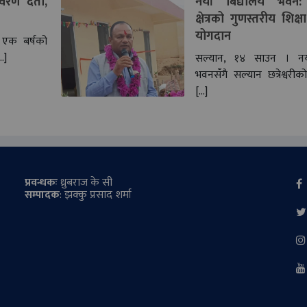
रण दर्ता,
नयाँ बिद्यालय भवन: 
क्षेत्रको गुणस्तरीय शिक्ष
योगदान
एक बर्षको
…]
सल्यान, १४ साउन । नय
भवनसँगै सल्यान छत्रेश्वरीक
[…]
प्रवन्धकः
ध्रुबराज के सी
सम्पादक
: झक्कु प्रसाद शर्मा