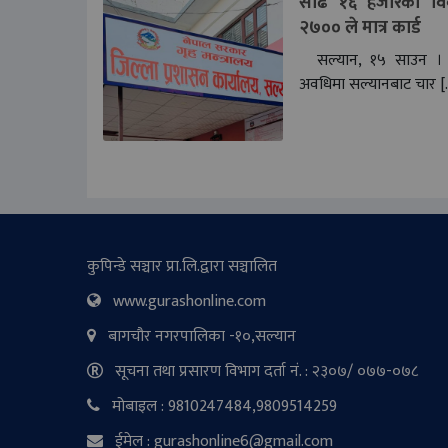
साढे १६ हजारको विव
२७०० ले मात्र कार्ड
सल्यान, १५ साउन । 
अवधिमा सल्यानबाट चार [
कुपिन्डे सञ्चार प्रा.लि.द्वारा सञ्चालित
www.gurashonline.com
बागचौर नगरपालिका -१०,सल्यान
सूचना तथा प्रसारण विभाग दर्ता नं. : २३०७/ ०७७-०७८
मोबाइल : 9810247484,9809514259
ईमेल : gurashonline6@gmail.com