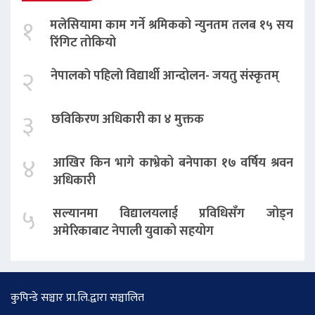
१
मलेसियामा काम गर्ने श्रमिकको न्युनतम तलब १५ सय
रिंगिट तोकियो
२
नेपालकाे पहिलाे विद्यार्थी आन्दोलन- जयतु संस्कृतम्‌
३
छविकिरण अधिकारी का ४ मुक्तक
४
आखिर किन भागे काभ्रेको बनेपाका १७ वर्षिय श्रवन
अधिकारी
५
सल्यानमा विद्यालयलाई प्रविधिसँग जोड्न
अमेरिकाबाट नेपाली युवाको सहयोग
कुपिन्डे सञ्चार प्रा.लि.द्वारा सञ्चालित