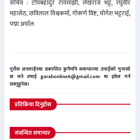
सचिव : टोपबहादुर रायमाझी, लेखराज भट्ट, रघुवीर
महासेठ, छविलाल विश्वकर्मा, गोकर्ण विष्ट, योगेश भट्टराई,
पद्मा अर्याल
गुराँस अनलाईनमा प्रकाशित कुनैपनि समाचारमा तपाईंको गुनासो
छ भने तपाई gurahonline6@gmail.com मा इमेल गर्न
सक्नुहुनेछ।
प्रतिक्रिया दिनुहोस
संबन्धित समाचार