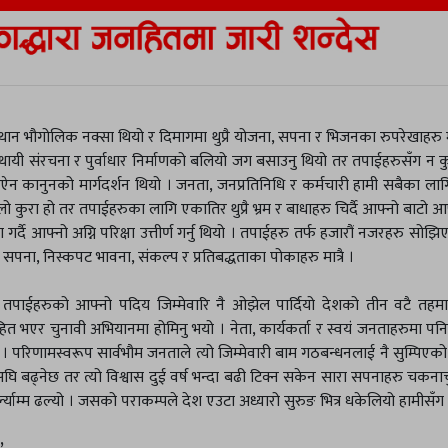
 भौगोलिक नक्सा थियो र दिमागमा थुप्रै योजना, सपना र भिजनका रुपरेखाहरु मात
स्थायी संरचना र पुर्वाधार निर्माणको बलियो जग बसाउनु थियो तर तपाईहरुसँग न 
धि ऐन कानुनको मार्गदर्शन थियो । जनता, जनप्रतिनिधि र कर्मचारी हामी सबैका ला
ो कुरा हो तर तपाईहरुका लागि एकातिर थुप्रै भ्रम र बाधाहरु चिर्दै आफ्नो बाटो 
रा गर्दै आफ्नो अग्नि परिक्षा उत्तीर्ण गर्नु थियो । तपाईहरु तर्फ हजारौं नजरहरु सो
 सपना, निस्कपट भावना, संकल्प र प्रतिबद्धताका पोकाहरु मात्रै ।
े तपाईहरुको आफ्नो पदिय जिम्मेवारि नै ओझेल पार्दियो देशको तीन वटै तह
त भएर चुनावी अभियानमा होमिनु भयो । नेता, कार्यकर्ता र स्वयं जनताहरुमा पनि
यो । परिणामस्वरूप सार्वभौम जनताले त्यो जिम्मेवारी बाम गठबन्धनलाई नै सुम्पिएक
घि बढ्नेछ तर त्यो विश्वास दुई वर्ष भन्दा बढी टिक्न सकेन सारा सपनाहरु चकना
्याम्म ढल्यो । जसको पराकम्पले देश एउटा अध्यारो सुरुङ भित्र धकेलियो हामीसँ