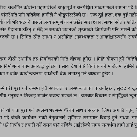
”
ा अर्कोतिर कोरोना महामारीको अभूतपूर्व र अनपेक्षित आक्रमणको सामना गर्दै स
ो परिस्थिति पनि यतिबेला हामीले नै भोग्नुपरिरहेको छ । एक दुई हप्ता, एक दुई महीन
ँ नयाँ भेरियन्टको त्रासले अन्य सम्पूर्ण काम छोडेर सारा ध्यान, साधन स्रोत र शक्
खेर मैदानमा उत्रिनु त छँदै छ अरुको ज्यानको सुरक्षाको जिम्मेवारी पनि आफ्नै काँ
एको छ । सिमित स्रोत साधन र असीमित आवश्यकता र आकांक्षाहरुसँग संघर्ष गर्द
सम्म दोस्रो स्थानीय तह निर्वाचनको मिति घोषणा हुनेछ । मिति घोषणा हुने बित्तिक
 निर्माणका काम अवरुद्ध हुनेछन । सारा देश फेरि निर्वाचनको माहोलमा होमिने
 र बजेट कार्यान्वयनमा इमर्जेन्सी ब्रेक लगाउनु पर्ने बाध्यता हुनेछ ।
ेवारी पूरा गर्ने क्रममा थुप्रै सफलता र असफलताका कहानीहरु , सुखद र द
मरणीय अनुभव र सिकाइ आर्जन अवश्य भएको छ । यसबाट विकास र संमृद्धिको न्य
िको यो यात्रा पुरा गर्न उपलब्ध भएसम्म धेरैको साथ र सहयोग लिएर अगाडि बढ्नु 
ा गर्दै बाँकी कार्यभार अर्को नेतृत्वलाई सुम्पिएर ससम्मान बिदाई हुने अथवा आ
 भन्ने निर्णय र तयारी गर्ने समय पनि नजिकै आईरहेको समय सन्दर्भमा हामी आई पु