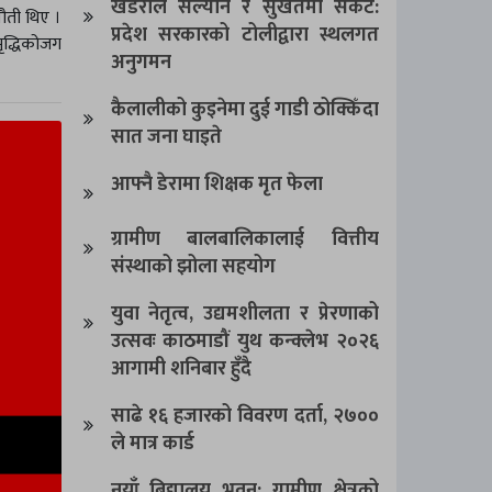
खडेरीले सल्यान र सुर्खेतमा संकट:
नौती थिए ।
प्रदेश सरकारको टोलीद्वारा स्थलगत
ृद्धिकोजग
अनुगमन
कैलालीको कुइनेमा दुई गाडी ठोक्किँदा
सात जना घाइते
आफ्नै डेरामा शिक्षक मृत फेला
ग्रामीण बालबालिकालाई वित्तीय
संस्थाको झोला सहयोग
युवा नेतृत्व, उद्यमशीलता र प्रेरणाको
उत्सवः काठमाडौं युथ कन्क्लेभ २०२६
आगामी शनिबार हुँदै
साढे १६ हजारको विवरण दर्ता, २७००
ले मात्र कार्ड
नयाँ बिद्यालय भवन: ग्रामीण क्षेत्रको