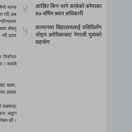
४
आखिर किन भागे काभ्रेको बनेपाका
िंगो मानव
१७ वर्षिय श्रवन अधिकारी
ा गर्दै अब
ति परिचालन
५
सल्यानमा विद्यालयलाई प्रविधिसँग
धमा बोक्नु
जोड्न अमेरिकाबाट नेपाली युवाको
ै प्राप्त
सहयोग
ै निर्वाचन
 छ । जसले
ु:खद खबर,
ुनतम आधार
नै सबभन्दा
फ्ना अधुरा
गेका छौं ।