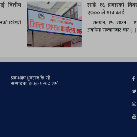
ई वित्तीय
साढे १६ हजारको विवरण
ग
२७०० ले मात्र कार्ड
ो छत्रेश्वरी
सल्यान, १५ साउन । एक
अवधिमा सल्यानबाट चार […]
प्रवन्धकः
ध्रुबराज के सी
सम्पादक
: झक्कु प्रसाद शर्मा