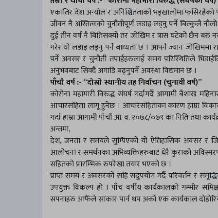
तेस्रो र चौथो वर्ष :- “कोरोना महामारी विरुद्ध (संघर्षको वर्ष)
एकातिर देश अन्योल र अनिश्चितताको भड्खालोमा फसिरहेको पीड
जीवन नै अस्तित्वको चुनौतीपूर्ण लडाइ लड्नु पर्ने बिल्कुलै नौल
दुई तीन वर्ष नै बितिसक्यो तर जोखिम र त्रास घटेको छैन बरु नया
गरेर यो लडाइ लड्नु पर्ने बाध्यता छ । आफ्नै ज्यान जोखिममा रा
पर्ने अवसर र चुनौती तपाईहरुलाई समय परिस्थितिले भिडाईदि
अनुभवबाट सिक्दै अगाडि बढ्नुपर्ने अवस्था विद्यमान छ ।
पाँचौ वर्ष :- “दोस्रो स्थानीय तह निर्वाचन (चुनावी वर्ष)”
कोरोना महामारी विरुद्ध संघर्ष गर्दागर्दै आगामी बैशाख महिना
आचारसंहिता लागू हुनेछ । आचारसंहिताका कारण हाम्रा विकास
गर्दा हाम्रा आगामी पाँचौं आ. व. २०७८/०७९ का निति तथा कार्यक्रम
अन्तमा,
देश, जनता र समयले सुम्पिएको यो ऐतिहासिक अवसर र जिम्म
आलोचना र समर्थनका अभिव्यक्तिहरुबाट धेरै कुराको अविस्
सहितको प्रारम्भिक रुपरेखा तयार भएको छ ।
प्राप्त समय र अवसरको सहि सदुपयोग गर्दै परिवर्तन र संमृद्ध
उपयुक्त विकल्प हो । पाँच वर्षीय कार्यकालको गम्भीर समिक्ष
सपनाहरु आफैंले साकार पार्न थप अर्को एक कार्यकाल दोहोरिने