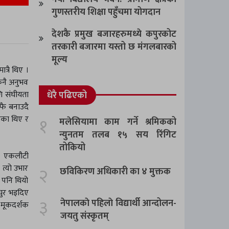
गुणस्तरीय शिक्षा पहुँचमा योगदान
देशकै प्रमुख बजारहरुमध्ये कपुरकोट
तरकारी बजारमा यस्तो छ मंगलबारको
मूल्य
्रै थिए ।
कुनै अनुभव
गि संघीयता
धेरै पढिएको
आफै बनाउदै
१
झिएका थिए र
मलेसियामा काम गर्ने श्रमिकको
न्युनतम तलब १५ सय रिंगिट
तोकियो
मा एकलौटी
 त्यो उभार
२
छविकिरण अधिकारी का ४ मुक्तक
ो पनि थियो
चुर भइदिए
३
नेपालकाे पहिलाे विद्यार्थी आन्दोलन-
ग मूकदर्शक
जयतु संस्कृतम्‌