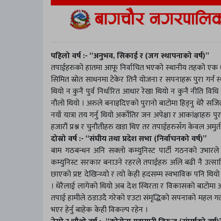
पहिलो वर्ष :- “अनुभव, सिकाई र (जग स्थापनाको वर्ष)”
तपाईहरुको हातमा आफू निर्वाचित भएको स्थानीय तहको एक थान
सिमित स्रोत साधनमा टेकेर तिनै योजना र सपनाहरू पुरा गर्न 
थियो न कुनै पुर्व निर्धारित आधार रेखा थियो न कुनै नीति वि
नौलो थियो । अरुले बनाइदिएको पुरानो बाटोमा हिड्नु धेरै सजिल
नयाँ यात्रा तय गर्नु थियो अर्कोतिर जन अपेक्षा र आकांक्षाहरु पु
हजारौं प्रश्न र चुनौतीहरु खडा थिए तर तपाईहरुसँग केवल अमुर्त
दोस्रो वर्ष :- “संघीय तथा प्रदेश सभा (निर्वाचनको वर्ष)”
बाम गठबन्धन अनि सक्लो कम्युनिस्ट पार्टी गठनको उभारल
कम्युनिस्ट सरकार बनाउने रहरले तपाईहरु अलि बढी नै उत्साहि
छाएको प्रष्ट देखिन्थ्यो र त्यो केही हदसम्म स्वभाविक पनि थि
। धेरैलाई लागेको थियो अब देश स्थिरता र विकासको बाटोमा अ
तपाई हामीले ठडाउदै गरेको एउटा संमृद्धिको सपनाको महल गर्ल
भएर हेर्नु बाहेक केही विकल्प रहेन ।