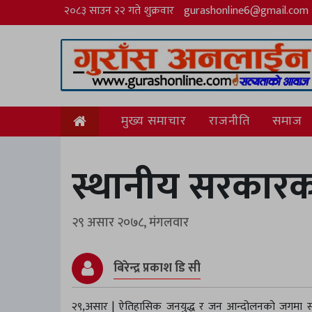
२०८३ साउन २२ गते शुक्रवार
gurashonline6@gmail.com
मुख्य समाचार
राजनीति
समाज
स्थानीय सरकारका च
२९ असार २०७८, मंगलवार
बिरेन्द्र प्रकाश डि सी
२९,असार | ऐतिहासिक जनयुद्ध र जन आन्दोलनको जगमा स्