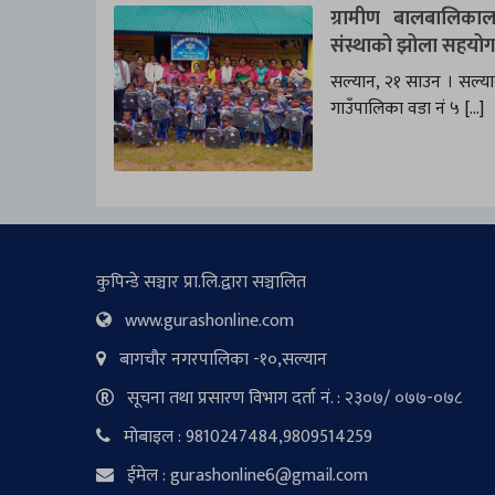
ग्रामीण बालबालिकाला
संस्थाको झोला सहयो
सल्यान, २१ साउन । सल्यानक
गाउँपालिका वडा नं ५ […]
कुपिन्डे सञ्चार प्रा.लि.द्वारा सञ्चालित
www.gurashonline.com
बागचौर नगरपालिका -१०,सल्यान
सूचना तथा प्रसारण विभाग दर्ता नं. : २३०७/ ०७७-०७८
मोबाइल : 9810247484,9809514259
ईमेल : gurashonline6@gmail.com