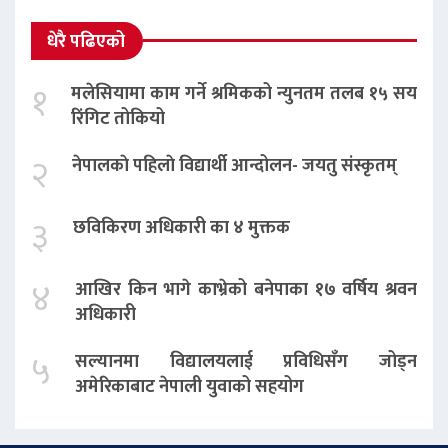
धेरै पढिएको
१
मलेसियामा काम गर्ने श्रमिकको न्युनतम तलब १५ सय
रिंगिट तोकियो
२
नेपालकाे पहिलाे विद्यार्थी आन्दोलन- जयतु संस्कृतम्‌
३
छविकिरण अधिकारी का ४ मुक्तक
४
आखिर किन भागे काभ्रेको बनेपाका १७ वर्षिय श्रवन
अधिकारी
५
सल्यानमा विद्यालयलाई प्रविधिसँग जोड्न
अमेरिकाबाट नेपाली युवाको सहयोग