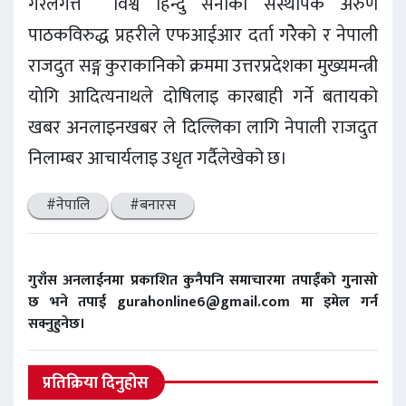
गरेलगत्तै विश्व हिन्दु सेनाका संस्थापक अरुण
पाठकविरुद्ध प्रहरीले एफआईआर दर्ता गरेेेेको र नेपाली
राजदुत सङ्ग कुराकानिको क्रममा उत्तरप्रदेशका मुख्यमन्त्री
योगि आदित्यनाथले दोषिलाइ कारबाही गर्ने बतायको
खबर अनलाइनखबर ले दिल्लिका लागि नेपाली राजदुत
निलाम्बर आचार्यलाइ उधृत गर्दैलेखेको छ।
#नेपालि
#बनारस
गुराँस अनलाईनमा प्रकाशित कुनैपनि समाचारमा तपाईंको गुनासो
छ भने तपाई gurahonline6@gmail.com मा इमेल गर्न
सक्नुहुनेछ।
प्रतिक्रिया दिनुहोस