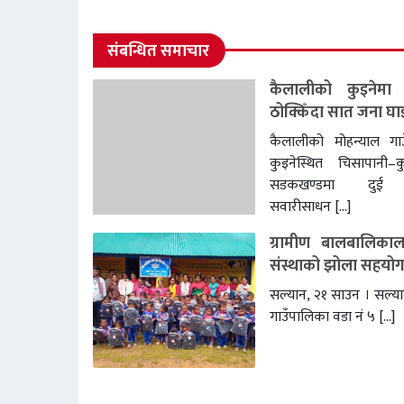
संबन्धित समाचार
कैलालीको कुइनेमा 
ठोक्किँदा सात जना घा
कैलालीको मोहन्याल गा
कुइनेस्थित चिसापानी–क
सडकखण्डमा दुई या
सवारीसाधन […]
ग्रामीण बालबालिकाला
संस्थाको झोला सहयो
सल्यान, २१ साउन । सल्यानक
गाउँपालिका वडा नं ५ […]