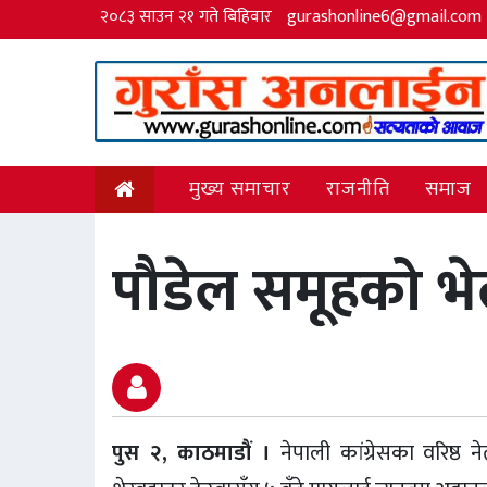
२०८३ साउन २१ गते बिहिवार
gurashonline6@gmail.com
मुख्य समाचार
राजनीति
समाज
पौडेल समूहको भ
पुस २, काठमाडौं ।
नेपाली कांग्रेसका वरिष्ठ