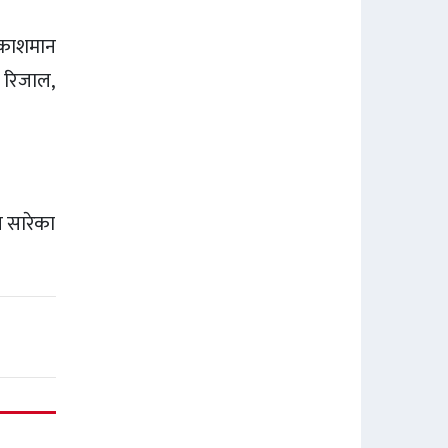
्रकाशमान
र रिजाल,
ि सारेका