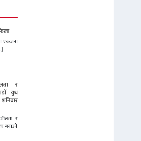
 फेला
नमा एकजना
…]
शीलता र
ाडौं युथ
 शनिबार
्यमशीलता र
त बनाउने