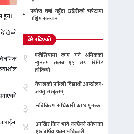
पर्याप्त वर्षा नहुँदा खडेरीको चपेटामा
 हुन्।
पश्चिम सल्यान
ेदेखिको
धेरै पढिएको
१
मलेसियामा काम गर्ने श्रमिकको
र्वजनिक
न्युनतम तलब १५ सय रिंगिट
्रियाशील
तोकियो
२
नेपालकाे पहिलाे विद्यार्थी आन्दोलन-
जयतु संस्कृतम्‌
 बनाएको
३
छविकिरण अधिकारी का ४ मुक्तक
बटमलाईन’
४
आखिर किन भागे काभ्रेको बनेपाका
१७ वर्षिय श्रवन अधिकारी