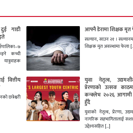
दुई गाडी
आफ्नै डेरामा शिक्षक मृत
इते
सल्यान, साउन २१ । सल्या
शिक्षक मृत अवस्थामा फेला [
उँपालिका–७
ुइने कच्ची
त्रुवाहक
ई वित्तीय
युवा नेतृत्व, उद्यम
ग
प्रेरणाको उत्सवः काठम
कन्क्लेभ २०२६ आगामी
ो छत्रेश्वरी
हुँदै
युवाको नेतृत्व, प्रेरणा, उद
नागरिक सहभागितालाई सशक्
उद्देश्यसहित […]