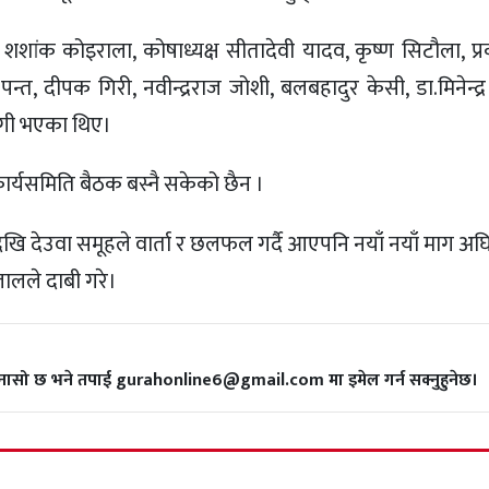
 शशांक कोइराला, कोषाध्यक्ष सीतादेवी यादव, कृष्ण सिटौला, प
त, दीपक गिरी, नवीन्द्रराज जोशी, बलबहादुर केसी, डा.मिनेन्द्
गी भएका थिए।
कार्यसमिति बैठक बस्नै सकेको छैन ।
खि देउवा समूहले वार्ता र छलफल गर्दै आएपनि नयाँ नयाँ माग अघ
ालले दाबी गरे।
गुनासो छ भने तपाई gurahonline6@gmail.com मा इमेल गर्न सक्नुहुनेछ।