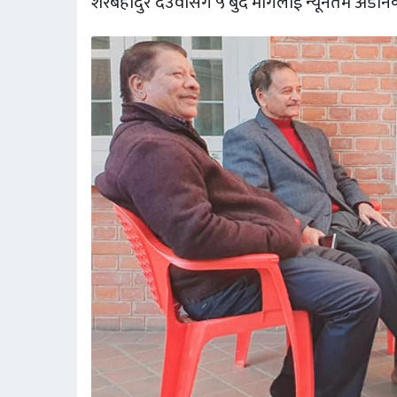
शेरबहादुर देउवासँग ५ बुँदे मागलाई न्यूनतम अडान