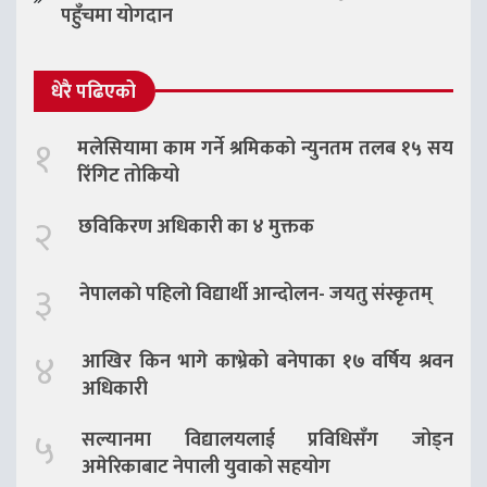
पहुँचमा योगदान
धेरै पढिएको
१
मलेसियामा काम गर्ने श्रमिकको न्युनतम तलब १५ सय
रिंगिट तोकियो
२
छविकिरण अधिकारी का ४ मुक्तक
३
नेपालकाे पहिलाे विद्यार्थी आन्दोलन- जयतु संस्कृतम्‌
४
आखिर किन भागे काभ्रेको बनेपाका १७ वर्षिय श्रवन
अधिकारी
५
सल्यानमा विद्यालयलाई प्रविधिसँग जोड्न
अमेरिकाबाट नेपाली युवाको सहयोग