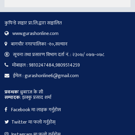
कुपिन्डे सञ्चार प्रा.लि.द्वारा सञ्चालित
www.gurashonline.com
बागचौर नगरपालिका -१०,सल्यान
सूचना तथा प्रसारण विभाग दर्ता नं. : २३०७/ ०७७-०७८
मोबाइल : 9810247484,9809514259
ईमेल : gurashonline6@gmail.com
प्रवन्धकः
ध्रुबराज के सी
सम्पादक
: झक्कु प्रसाद शर्मा
Facebook मा लाइक गर्नुहोस
Twitter मा फलो गर्नुहोस्
Instagram मा फलो गर्नुहोस्