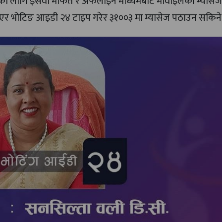
नका लागि इसेवा मार्फत र अफलाइन माध्यमबाट मोवाइलको म्यासेज
िएर भोटिङ आइडी २४ टाइप गरेर ३१००३ मा म्यासेज पठाउन सकिने