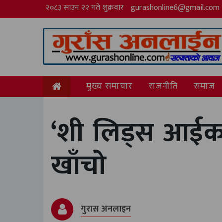
२०८३ साउन २२ गते शुक्रवार
gurashonline6@gmail.com
मुख्य समाचार
राजनीति
समाज
‘शी लिड्स आईक
खाँचो
गुरास अनलाइन