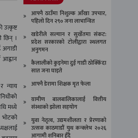
आफ्नै ठाउँमा निशुल्क आँखा उपचार,
पहिलो दिन २९० जना लाभान्वित
उत्कृष्ट
खडेरीले सल्यान र सुर्खेतमा संकट:
 छिन् ।
प्रदेश सरकारको टोलीद्वारा स्थलगत
ाई अगाडी
अनुगमन
न आह्वान
कैलालीको कुइनेमा दुई गाडी ठोक्किँदा
सात जना घाइते
आफ्नै डेरामा शिक्षक मृत फेला
र न्याय
तिनिधीको
ग्रामीण बालबालिकालाई वित्तीय
धि मध्ये
संस्थाको झोला सहयोग
न भोटको
युवा नेतृत्व, उद्यमशीलता र प्रेरणाको
यक्षलाई
उत्सवः काठमाडौं युथ कन्क्लेभ २०२६
आगामी शनिबार हुँदै