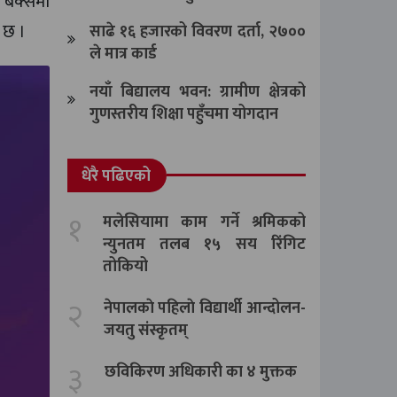
 बक्समा
 छ ।
साढे १६ हजारको विवरण दर्ता, २७००
ले मात्र कार्ड
नयाँ बिद्यालय भवन: ग्रामीण क्षेत्रको
गुणस्तरीय शिक्षा पहुँचमा योगदान
धेरै पढिएको
१
मलेसियामा काम गर्ने श्रमिकको
न्युनतम तलब १५ सय रिंगिट
तोकियो
२
नेपालकाे पहिलाे विद्यार्थी आन्दोलन-
जयतु संस्कृतम्‌
३
छविकिरण अधिकारी का ४ मुक्तक