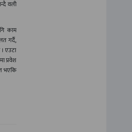
न्दै वली
ागि काम
त गर्दै,
ो । एउटा
ा प्रवेश
चित भएकि