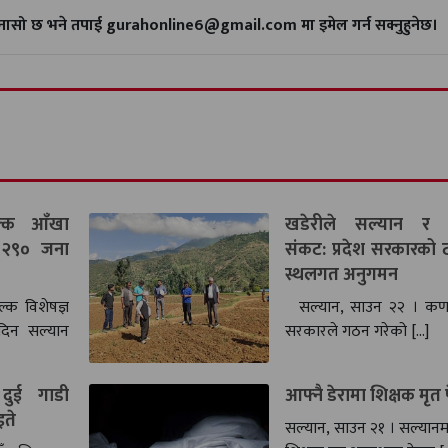
गुनासो छ भने तपाई gurahonline6@gmail.com मा इमेल गर्न सक्नुहुनेछ।
ल्क आँखा
खडेरीले सल्यान र सु
 २९० जना
संकट: प्रदेश सरकारको टो
स्थलगत अनुगमन
्क विशेषज्ञ
सल्यान, साउन २२ । कर्णा
दिन सल्यान
सरकारले गठन गरेको […]
दुई गाडी
आफ्नै डेरामा शिक्षक मृत
इते
सल्यान, साउन २१ । सल्या