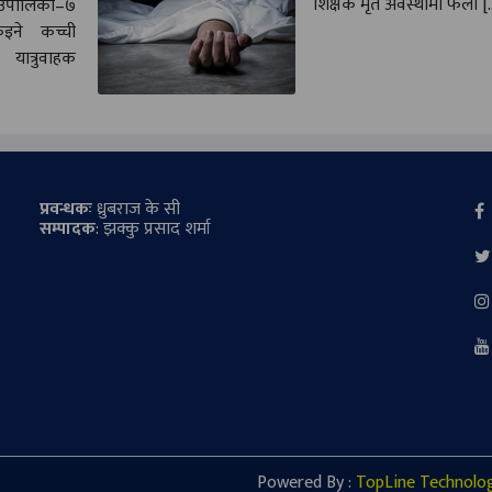
शिक्षक मृत अवस्थामा फेला [
उँपालिका–७
ुइने कच्ची
त्रुवाहक
प्रवन्धकः
ध्रुबराज के सी
सम्पादक
: झक्कु प्रसाद शर्मा
Powered By :
TopLine Technolo