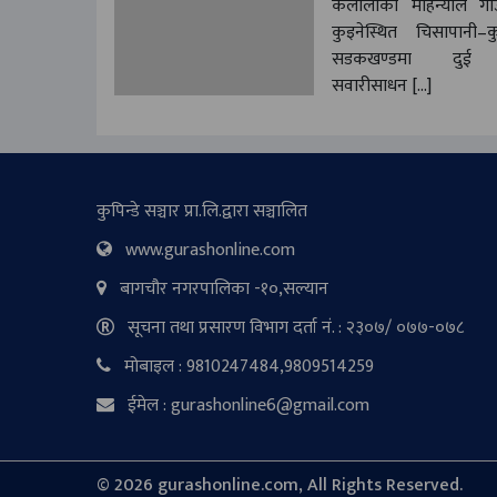
कैलालीको मोहन्याल गा
कुइनेस्थित चिसापानी–क
सडकखण्डमा दुई या
सवारीसाधन […]
कुपिन्डे सञ्चार प्रा.लि.द्वारा सञ्चालित
www.gurashonline.com
बागचौर नगरपालिका -१०,सल्यान
सूचना तथा प्रसारण विभाग दर्ता नं. : २३०७/ ०७७-०७८
मोबाइल : 9810247484,9809514259
ईमेल : gurashonline6@gmail.com
©
2026 gurashonline.com, All Rights Reserved.