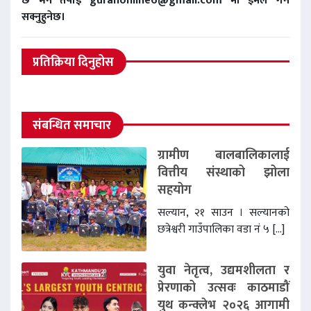
छ भने तपाई gurahonline6@gmail.com मा इमेल गर्न
सक्नुहुनेछ।
प्रतिक्रिया दिनुहोस
संबन्धित समाचार
ग्रामीण बालबालिकालाई
वित्तीय संस्थाको झोला
सहयोग
सल्यान, २१ साउन । सल्यानको
छत्रेश्वरी गाउँपालिका वडा नं ५ […]
युवा नेतृत्व, उद्यमशीलता र
प्रेरणाको उत्सवः काठमाडौं
युथ कन्क्लेभ २०२६ आगामी