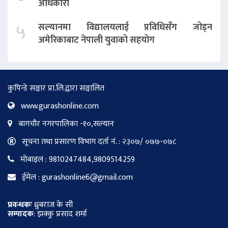
अधिकारी
५
सल्यानमा विद्यालयलाई प्रविधिसँग जोड्न
अमेरिकाबाट नेपाली युवाको सहयोग
कुपिन्डे सञ्चार प्रा.लि.द्वारा सञ्चालित
www.gurashonline.com
बागचौर नगरपालिका -१०,सल्यान
सूचना तथा प्रसारण विभाग दर्ता नं. : २३०७/ ०७७-०७८
मोबाइल : 9810247484,9809514259
ईमेल : gurashonline6@gmail.com
प्रवन्धकः
ध्रुबराज के सी
सम्पादक
: झक्कु प्रसाद शर्मा