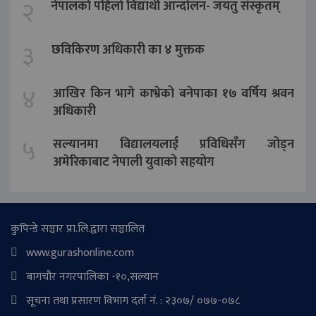
२
नेपालकाे पहिलाे विद्यार्थी आन्दोलन- जयतु संस्कृतम्‌
३
छविकिरण अधिकारी का ४ मुक्तक
४
आखिर किन भागे काभ्रेको बनेपाका १७ वर्षिय श्रवन
अधिकारी
५
सल्यानमा विद्यालयलाई प्रविधिसँग जोड्न
अमेरिकाबाट नेपाली युवाको सहयोग
कुपिन्डे सञ्चार प्रा.लि.द्वारा सञ्चालित
www.gurashonline.com
बागचौर नगरपालिका -१०,सल्यान
सूचना तथा प्रसारण विभाग दर्ता नं. : २३०७/ ०७७-०७८