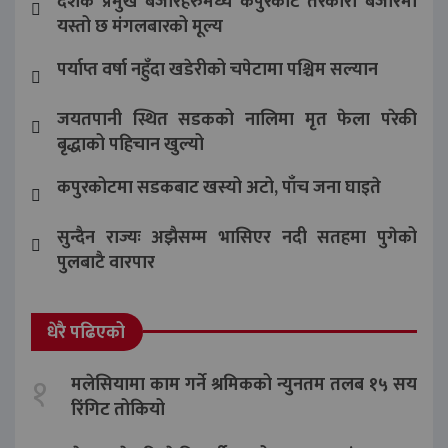
देशकै प्रमुख बजारहरुमध्ये कपुरकोट तरकारी बजारमा
यस्तो छ मंगलबारको मूल्य
पर्याप्त वर्षा नहुँदा खडेरीको चपेटामा पश्चिम सल्यान
जयतपानी स्थित सडकको नालिमा मृत फेला परेकी
बृद्धाको पहिचान खुल्यो
कपुरकोटमा सडकबाट खस्यो अटो, पाँच जना घाइते
सुन्दैन राज्यः अझैसम्म भासिएर नदी सतहमा पुगेको
पुलबाटै वारपार
धेरै पढिएको
१
मलेसियामा काम गर्ने श्रमिकको न्युनतम तलब १५ सय
रिंगिट तोकियो