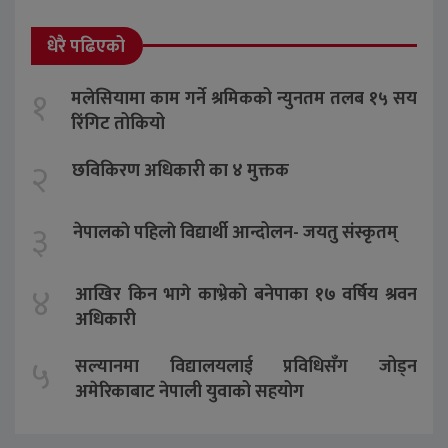
धेरै पढिएको
१
मलेसियामा काम गर्ने श्रमिकको न्युनतम तलब १५ सय
रिंगिट तोकियो
२
छविकिरण अधिकारी का ४ मुक्तक
३
नेपालकाे पहिलाे विद्यार्थी आन्दोलन- जयतु संस्कृतम्‌
४
आखिर किन भागे काभ्रेको बनेपाका १७ वर्षिय श्रवन
अधिकारी
५
सल्यानमा विद्यालयलाई प्रविधिसँग जोड्न
अमेरिकाबाट नेपाली युवाको सहयोग