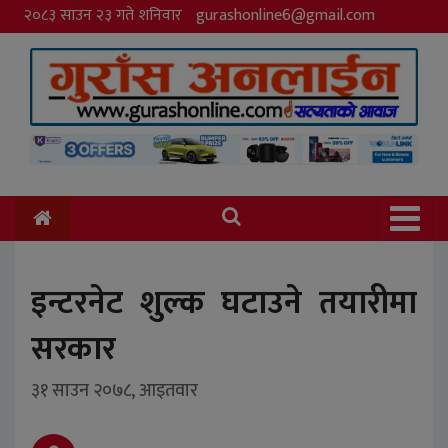
२०८३ साउन २३ गते शनिवार
gurashonline6@gmail.com
इन्टरनेट शुल्क घटाउने तयारीमा
सरकार
३१ साउन २०७८, आइतवार