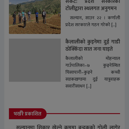
संकट: प्रदेश सरकारको
टोलीद्वारा स्थलगत अनुगमन
सल्यान, साउन २२ । कर्णाली
प्रदेश सरकारले गठन गरेको […]
कैलालीको कुइनेमा दुई गाडी
ठोक्किँदा सात जना घाइते
कैलालीको मोहन्याल
गाउँपालिका–७ कुइनेस्थित
चिसापानी–कुइने कच्ची
सडकखण्डमा दुई यात्रुवाहक
सवारीसाधन […]
भर्खरै प्रकाशित
सल्यानमा शिकार खेल्ने क्रममा बन्दुकको गोली लागेर