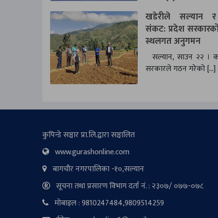
खडेरीले सल्यान र 
संकट: प्रदेश सरकारको 
स्थलगत अनुगमन
सल्यान, साउन २२ । कर्
सरकारले गठन गरेको […]
कुपिन्डे सञ्चार प्रा.लि.द्वारा सञ्चालित
www.gurashonline.com
बागचौर नगरपालिका -१०,सल्यान
सूचना तथा प्रसारण विभाग दर्ता नं. : २३०७/ ०७७-०७८
मोबाइल : 9810247484,9809514259