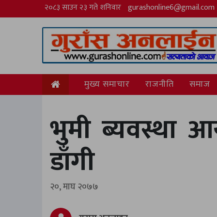
२०८३ साउन २३ गते शनिवार
gurashonline6@gmail.com
मुख्य समाचार
राजनीति
समाज
भुमी ब्यवस्था 
डाँगी
२०, माघ २०७७