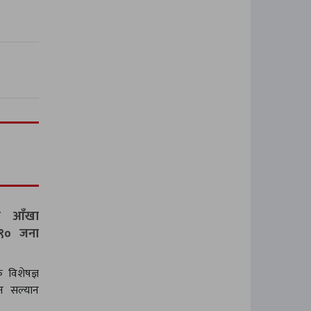
्क आँखा
२९० जना
 विशेषज्ञ
न सल्यान