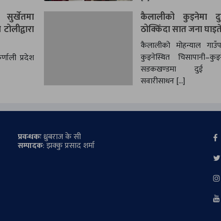
सुर्खेतमा
कैलालीको कुइनेमा द
टोलीद्वारा
ठोक्किँदा सात जना घाइत
कैलालीको मोहन्याल गाउँ
कुइनेस्थित चिसापानी–कुइ
णाली प्रदेश
सडकखण्डमा दुई यात
सवारीसाधन […]
प्रवन्धकः
ध्रुबराज के सी
सम्पादक
: झक्कु प्रसाद शर्मा