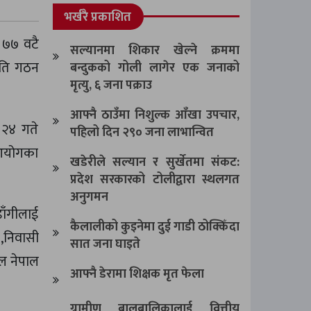
भर्खरै प्रकाशित
। ७७ वटै
सल्यानमा शिकार खेल्ने क्रममा
िति गठन
बन्दुकको गोली लागेर एक जनाको
मृत्यु, ६ जना पक्राउ
आफ्नै ठाउँमा निशुल्क आँखा उपचार,
 २४ गते
पहिलो दिन २९० जना लाभान्वित
 आयोगका
खडेरीले सल्यान र सुर्खेतमा संकट:
प्रदेश सरकारको टोलीद्वारा स्थलगत
अनुगमन
डाँगीलाई
कैलालीको कुइनेमा दुई गाडी ठोक्किँदा
७,निवासी
सात जना घाइते
िल नेपाल
आफ्नै डेरामा शिक्षक मृत फेला
ग्रामीण बालबालिकालाई वित्तीय