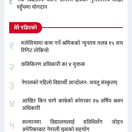
पहुँचमा योगदान
धेरै पढिएको
१
मलेसियामा काम गर्ने श्रमिकको न्युनतम तलब १५ सय
रिंगिट तोकियो
२
छविकिरण अधिकारी का ४ मुक्तक
३
नेपालकाे पहिलाे विद्यार्थी आन्दोलन- जयतु संस्कृतम्‌
४
आखिर किन भागे काभ्रेको बनेपाका १७ वर्षिय श्रवन
अधिकारी
५
सल्यानमा विद्यालयलाई प्रविधिसँग जोड्न
अमेरिकाबाट नेपाली युवाको सहयोग