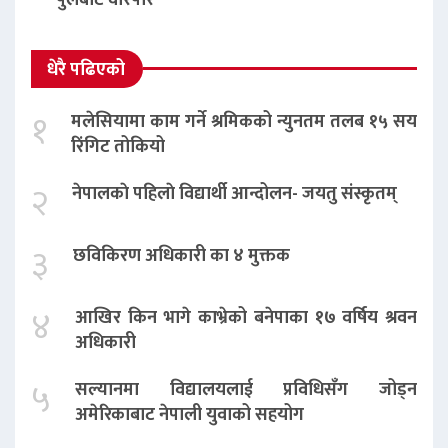
पुलबाटै वारपार
धेरै पढिएको
१
मलेसियामा काम गर्ने श्रमिकको न्युनतम तलब १५ सय
रिंगिट तोकियो
२
नेपालकाे पहिलाे विद्यार्थी आन्दोलन- जयतु संस्कृतम्‌
३
छविकिरण अधिकारी का ४ मुक्तक
४
आखिर किन भागे काभ्रेको बनेपाका १७ वर्षिय श्रवन
अधिकारी
५
सल्यानमा विद्यालयलाई प्रविधिसँग जोड्न
अमेरिकाबाट नेपाली युवाको सहयोग