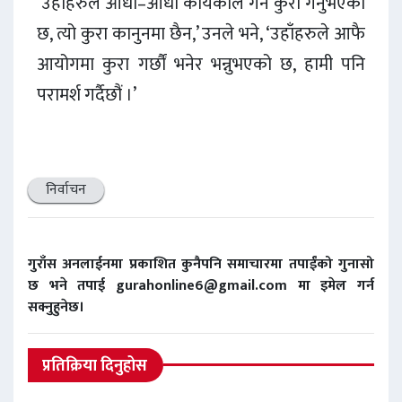
‘उहाँहरुले आधा–आधा कार्यकाल गर्ने कुरा गर्नुभएको
छ, त्यो कुरा कानुनमा छैन,’ उनले भने, ‘उहाँहरुले आफै
आयोगमा कुरा गर्छौं भनेर भन्नुभएको छ, हामी पनि
परामर्श गर्दैछौं ।’
निर्वाचन
गुराँस अनलाईनमा प्रकाशित कुनैपनि समाचारमा तपाईंको गुनासो
छ भने तपाई gurahonline6@gmail.com मा इमेल गर्न
सक्नुहुनेछ।
प्रतिक्रिया दिनुहोस