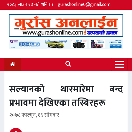
२०८३ साउन २३ गते शनिवार
gurashonline6@gmail.com
सल्यानकाे थारमारेमा बन्द
प्रभावमा देखिएका तस्बिरहरू
२०७८ फाल्गुन, १६ साेमबार