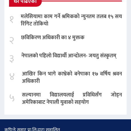
धेरै पढिएको
१
मलेसियामा काम गर्ने श्रमिकको न्युनतम तलब १५ सय
रिंगिट तोकियो
२
छविकिरण अधिकारी का ४ मुक्तक
३
नेपालकाे पहिलाे विद्यार्थी आन्दोलन- जयतु संस्कृतम्‌
४
आखिर किन भागे काभ्रेको बनेपाका १७ वर्षिय श्रवन
अधिकारी
५
सल्यानमा विद्यालयलाई प्रविधिसँग जोड्न
अमेरिकाबाट नेपाली युवाको सहयोग
कुपिन्डे सञ्चार प्रा.लि.द्वारा सञ्चालित