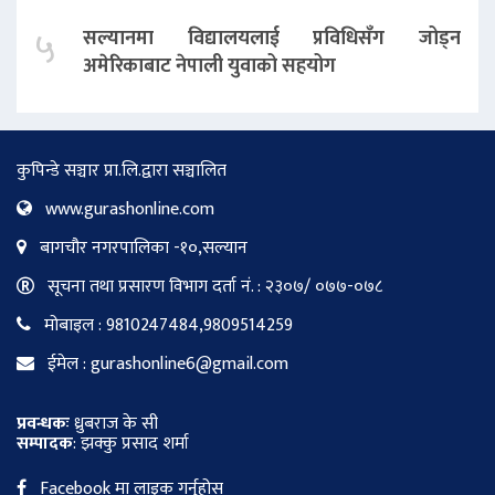
५
सल्यानमा विद्यालयलाई प्रविधिसँग जोड्न
अमेरिकाबाट नेपाली युवाको सहयोग
कुपिन्डे सञ्चार प्रा.लि.द्वारा सञ्चालित
www.gurashonline.com
बागचौर नगरपालिका -१०,सल्यान
सूचना तथा प्रसारण विभाग दर्ता नं. : २३०७/ ०७७-०७८
मोबाइल : 9810247484,9809514259
ईमेल : gurashonline6@gmail.com
प्रवन्धकः
ध्रुबराज के सी
सम्पादक
: झक्कु प्रसाद शर्मा
Facebook मा लाइक गर्नुहोस