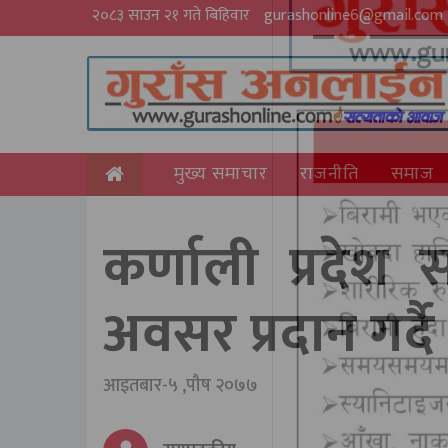
२०८३ साउन २१ गते बिहिवार
gurashonline6@gmail.com
मुख्य समाचार
राजनीति
समाज
कर्णाली प्रदे
अवसर प्रदान गर्दै
आइतबार-५ ,पौष २०७७