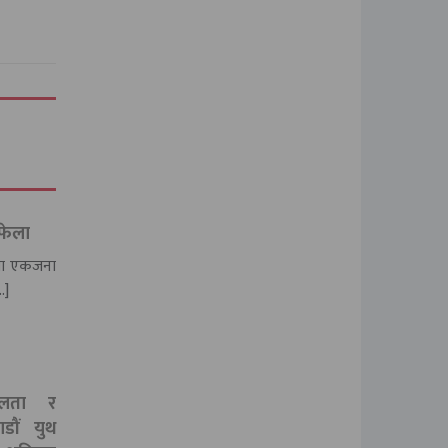
 फेला
नमा एकजना
…]
शीलता र
ाडौं युथ