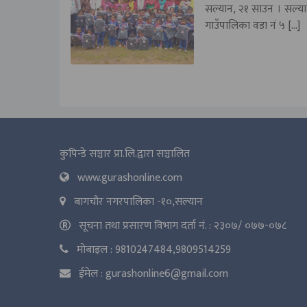
सल्यान, २१ साउन । सल्यानक
गाउँपालिका वडा नं ५ […]
कुपिन्डे सञ्चार प्रा.लि.द्वारा सञ्चालित
www.gurashonline.com
बागचौर नगरपालिका -१०,सल्यान
सूचना तथा प्रसारण विभाग दर्ता नं. : २३०७/ ०७७-०७८
मोबाइल : 9810247484,9809514259
ईमेल : gurashonline6@gmail.com