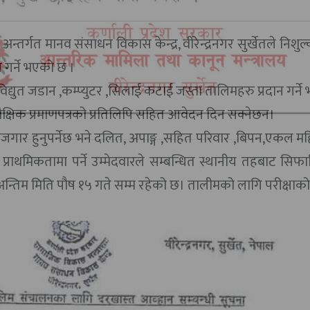
्तर्गत मानव संसाधन विकास केन्द्र, वीरेन्द्रनगर सुर्खेतले निशुल
गर्ने भएको छ ।
द्युत जडान ,कम्प्युटर ,सिलाई कटाई जस्ता तालिमहरु प्रदान गर्न
क्षिक प्रमाणपत्रको प्रतिलिपि सहित आवेदन दिन सक्नेछन।
ेरोजगार हुनुपर्नेछ भने दलित, अपाङ्ग ,सहित परिवार ,बिपन,एकल 
्राथमिकतामा पर्ने उम्मेदवारले सम्बन्धित स्थानीय तहबाट सिफ
ने अन्तिम मिति पौष १५ गते सम्म रहेको छ। तालीमको लागि परीक्षा