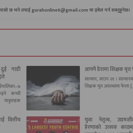
गुनासो छ भने तपाई gurahonline6@gmail.com मा इमेल गर्न सक्नुहुनेछ।
दुई गाडी
आफ्नै डेरामा शिक्षक मृत
इते
सल्यान, साउन २१ । सल्या
शिक्षक मृत अवस्थामा फेला [
उँपालिका–७
ुइने कच्ची
त्रुवाहक
ई वित्तीय
युवा नेतृत्व, उद्यम
ग
प्रेरणाको उत्सवः काठम