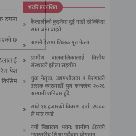
भर्खरै प्रकाशित
्क रुपमा
कैलालीको कुइनेमा दुई गाडी ठोक्किँदा
सात जना घाइते
े भएको छ
आफ्नै डेरामा शिक्षक मृत फेला
ग्रामीण बालबालिकालाई वित्तीय
महिलालाई
संस्थाको झोला सहयोग
ारिस पेश
युवा नेतृत्व, उद्यमशीलता र प्रेरणाको
को किसिम
उत्सवः काठमाडौं युथ कन्क्लेभ २०२६
आगामी शनिबार हुँदै
साढे १६ हजारको विवरण दर्ता, २७००
ले मात्र कार्ड
नयाँ बिद्यालय भवन: ग्रामीण क्षेत्रको
गुणस्तरीय शिक्षा पहुँचमा योगदान