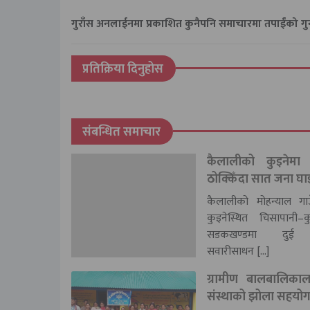
गुराँस अनलाईनमा प्रकाशित कुनैपनि समाचारमा तपाईंको 
प्रतिक्रिया दिनुहोस
संबन्धित समाचार
कैलालीको कुइनेमा 
ठोक्किँदा सात जना घा
कैलालीको मोहन्याल गा
कुइनेस्थित चिसापानी–क
सडकखण्डमा दुई या
सवारीसाधन […]
ग्रामीण बालबालिकाला
संस्थाको झोला सहयो