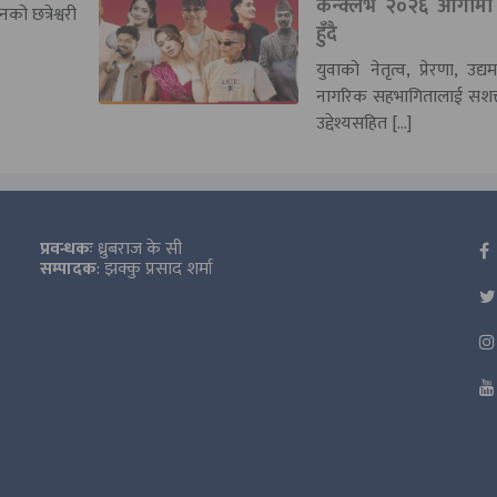
कन्क्लेभ २०२६ आगामी
ो छत्रेश्वरी
हुँदै
युवाको नेतृत्व, प्रेरणा, उद
नागरिक सहभागितालाई सशक्
उद्देश्यसहित […]
प्रवन्धकः
ध्रुबराज के सी
सम्पादक
: झक्कु प्रसाद शर्मा