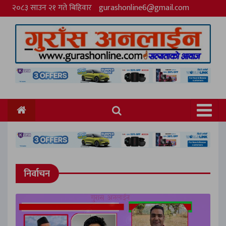
२०८३ साउन २१ गते बिहिवार
gurashonline6@gmail.com
निर्वाचन