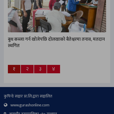
बुथ कब्जा गर्न खोजेपछि दोलखाको बैतेश्वरमा तनाव, मतदान
स्थगित
१
२
३
४
कुपिन्डे सञ्चार प्रा.लि.द्वारा सञ्चालित
www.gurashonline.com