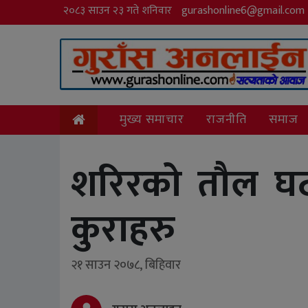
२०८३ साउन २३ गते शनिवार
gurashonline6@gmail.com
मुख्य समाचार
राजनीति
समाज
शरिरको तौल घटाउन
कुराहरु
२१ साउन २०७८, बिहिवार