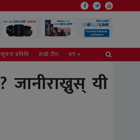
सूचना प्रविधि
हाम्रो टीम
थप
? जानीराख्नुस् यी