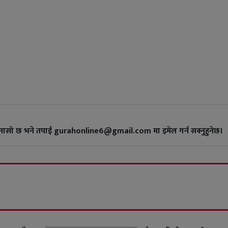
गुनासो छ भने तपाई gurahonline6@gmail.com मा इमेल गर्न सक्नुहुनेछ।