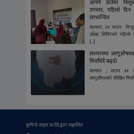
आफ्नै ठाउँमा निशु
उपचार, पहिलो दिन
लाभान्वित
सल्यान, २२ साउन- निःशुल
आँखा शिविरको पहिलो 
[…]
सल्यानमा लागूऔषध
भित्रभित्रै बढ्दो
सल्यान , साउन ११ ।
लागूऔषधको जोखिम भित्रभित्
कुपिन्डे सञ्चार प्रा.लि.द्वारा सञ्चालित