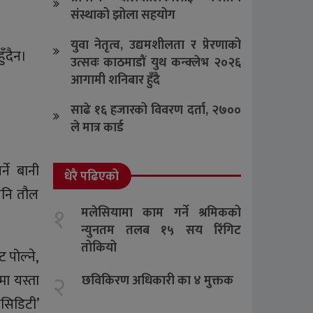
संस्थाको झोला सहयोग
युवा नेतृत्व, उद्यमशीलता र प्रेरणाको
ुँदैन।
उत्सवः काठमाडौं युथ कन्क्लेभ २०२६
आगामी शनिबार हुँदै
साढे १६ हजारको विवरण दर्ता, २७००
ले मात्र कार्ड
ने बानी
धेरै पढिएको
 पनि तौल
१
मलेसियामा काम गर्ने श्रमिकको
न्युनतम तलब १५ सय रिंगिट
तोकियो
ट पोल्ने,
२
ा यस्ता
छविकिरण अधिकारी का ४ मुक्तक
एसिडिटी’