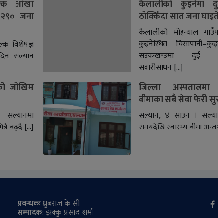
ल्क आँखा
कैलालीको कुइनेमा द
 २९० जना
ठोक्किँदा सात जना घाइत
कैलालीको मोहन्याल गाउँ
कुइनेस्थित चिसापानी–कुइ
्क विशेषज्ञ
सडकखण्डमा दुई यात
दिन सल्यान
सवारीसाधन […]
को जोखिम
जिल्ला अस्पतालमा स्
बीमाका सबै सेवा फेरी सु
 सल्यानमा
सल्यान, ४ साउन । सल्या
रै बढ्दै […]
समयदेखि स्वास्थ्य बीमा अन्त
प्रवन्धकः
ध्रुबराज के सी
सम्पादक
: झक्कु प्रसाद शर्मा