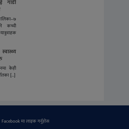
ुई गाडी
े
पालिका–७
ने कच्ची
्रुवाहक
वास्थ्य
रु
नमा केही
र्गतका […]
Facebook मा लाइक गर्नुहोस